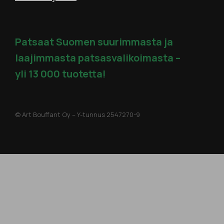
Patsaat Suomen suurimmasta ja
laajimmasta patsasvalikoimasta –
yli 13 000 tuotetta!
© Art Bouffant Oy – Y-tunnus
2547270-9