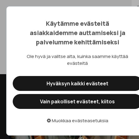
Käytämme evästeitä
asiakkaidemme auttamiseksi ja
palvelumme kehittämiseksi
Tyyliä ja Taidetta
Ole hyvä ja valitse alta, kuinka saamme käyttää
ihmisille maailmalta
evästeitä
Hyväksyn kaikki evästeet
Lasipöydät
Vain pakolliset evästeet, kiitos
Muokkaa evästeasetuksia