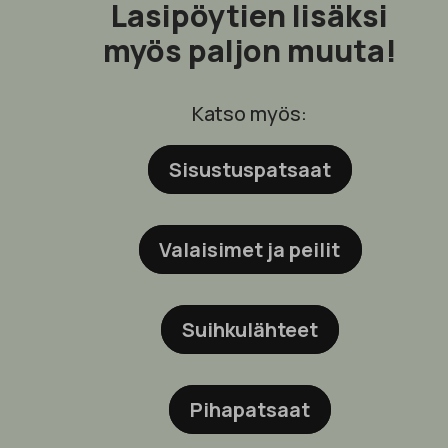
Lasipöytien lisäksi
myös paljon muuta!
Katso myös:
Sisustuspatsaat
Valaisimet ja peilit
Suihkulähteet
Pihapatsaat