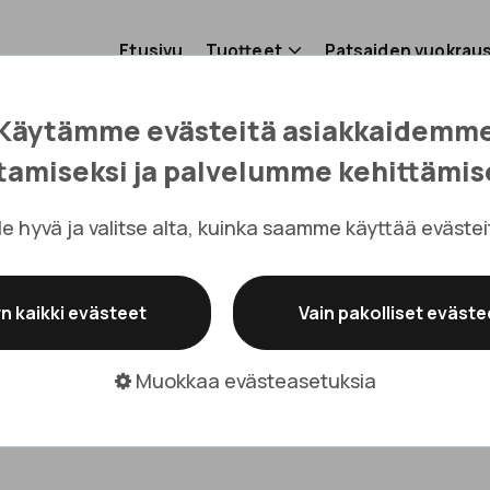
Etusivu
Tuotteet
Patsaiden vuokrau
ta
Käytämme evästeitä asiakkaidemm
tamiseksi ja palvelumme kehittämis
Yhteystiedot
le hyvä ja valitse alta, kuinka saamme käyttää evästei
n kaikki evästeet
Vain pakolliset evästee
Muokkaa evästeasetuksia