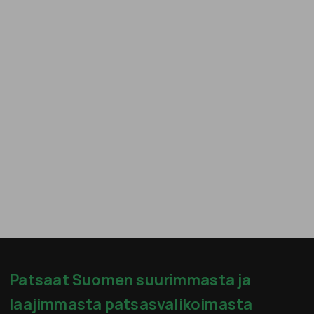
Patsaat Suomen suurimmasta ja
laajimmasta patsasvalikoimasta