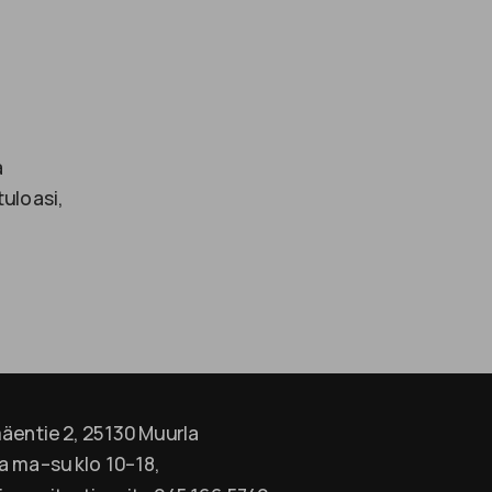
a
uloasi,
äentie 2, 25130 Muurla
a ma–su klo 10–18,