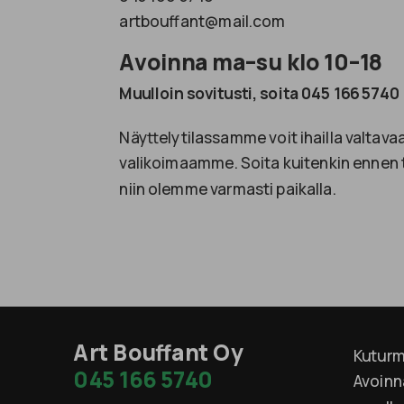
artbouffant@mail.com
Avoinna ma–su klo 10–18
Muulloin sovitusti, soita 045 166 5740
Näyttelytilassamme voit ihailla valtava
valikoimaamme. Soita kuitenkin ennen t
niin olemme varmasti paikalla.
Art Bouffant Oy
Kuturm
045 166 5740
Avoinn