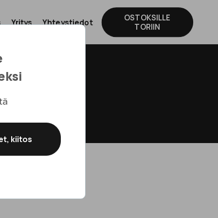
OSTOKSILLE
s
Yritys
Yhteystiedot
TORIIN
e
eksi
tä
t, kiitos