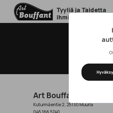
Tyyliä ja Taidetta
ihmisille maailmal
aut
O
Hyväksy
Art Bouffant Oy
Kuturmäentie 2, 25130 Muurla
045 166 5740